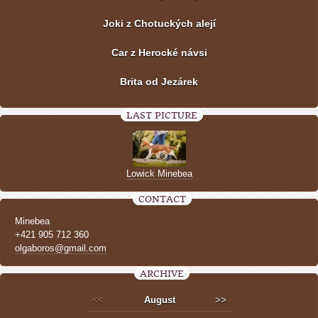
Joki z Chotuckých alejí
Car z Herocké návsi
Brita od Jezárek
LAST PICTURE
Lowick Minebea
CONTACT
Minebea
+421 905 712 360
olgaboros@gmail.com
ARCHIVE
<<
August
>>