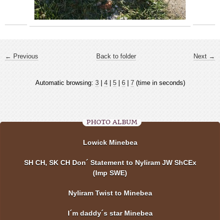
← Previous
Back to folder
Next →
Automatic browsing:
3
|
4
|
5
|
6
|
7
(time in seconds)
PHOTO ALBUM
Lowick Minebea
SH CH, SK CH Don´ Statement to Nyliram JW ShCEx
(Imp SWE)
Nyliram Twist to Minebea
I´m daddy´s star Minebea