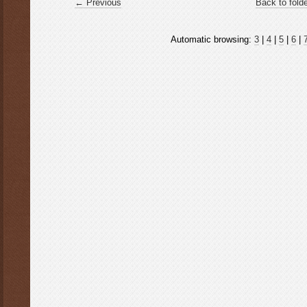
← Previous
Back to fold
Automatic browsing:
3
|
4
|
5
|
6
|