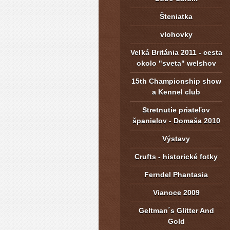
Šteniatka
vlohovky
Veľká Británia 2011 - cesta
okolo "sveta" welshov
15th Championship show
a Kennel club
Stretnutie priateľov
španielov - Domaša 2010
Výstavy
Crufts - historické fotky
Ferndel Phantasia
Vianoce 2009
Geltman´s Glitter And
Gold