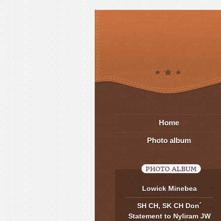
Home
Photo album
PHOTO ALBUM
Lowick Minebea
SH CH, SK CH Don´
Statement to Nyliram JW