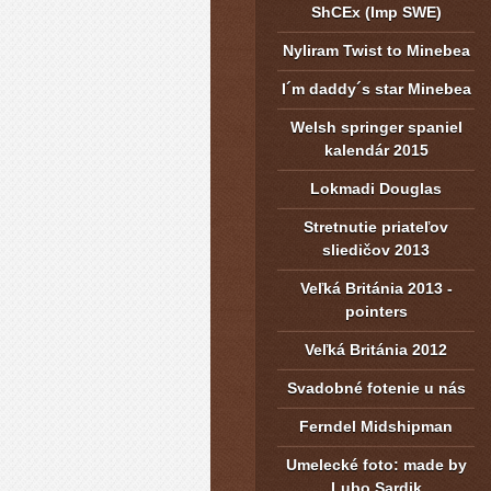
ShCEx (Imp SWE)
Nyliram Twist to Minebea
I´m daddy´s star Minebea
Welsh springer spaniel
kalendár 2015
Lokmadi Douglas
Stretnutie priateľov
sliedičov 2013
Veľká Británia 2013 -
pointers
Veľká Británia 2012
Svadobné fotenie u nás
Ferndel Midshipman
Umelecké foto: made by
Lubo Sardik