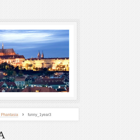
›
 Phantasia
funny_1year3
A