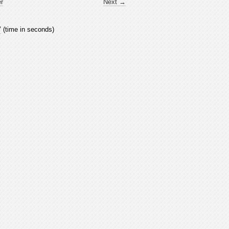
er
Next →
7
(time in seconds)