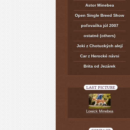
Astor Minebea
Open Single Breed Show
poľovačka júl 2007
ostatné (others)
Joki z Chotuckých alejí
Car z Herocké návsi
Brita od Jezárek
LAST PICTURE
Lowick Minebea