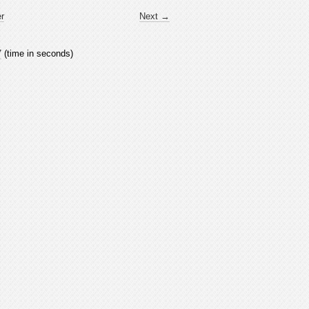
er
Next →
7
(time in seconds)