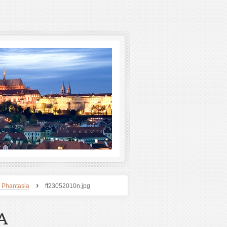
›
 Phantasia
ff23052010n.jpg
A