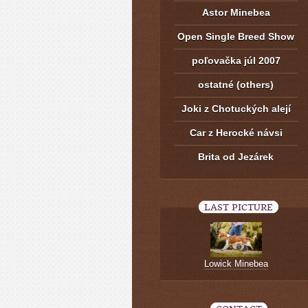
Astor Minebea
Open Single Breed Show
poľovačka júl 2007
ostatné (others)
Joki z Chotuckých alejí
Car z Herocké návsi
Brita od Jezárek
LAST PICTURE
Lowick Minebea