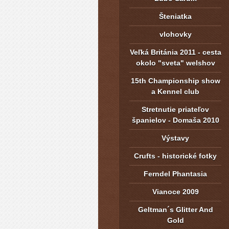
Šteniatka
vlohovky
Veľká Británia 2011 - cesta
okolo "sveta" welshov
15th Championship show
a Kennel club
Stretnutie priateľov
španielov - Domaša 2010
Výstavy
Crufts - historické fotky
Ferndel Phantasia
Vianoce 2009
Geltman´s Glitter And
Gold