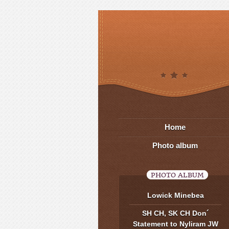
Home
Photo album
PHOTO ALBUM
Lowick Minebea
SH CH, SK CH Don´
Statement to Nyliram JW