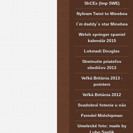
ShCEx (Imp SWE)
Nyliram Twist to Minebea
I´m daddy´s star Minebea
Welsh springer spaniel
kalendár 2015
Lokmadi Douglas
Stretnutie priateľov
sliedičov 2013
Veľká Británia 2013 -
pointers
Veľká Británia 2012
Svadobné fotenie u nás
Ferndel Midshipman
Umelecké foto: made by
Lubo Sardik