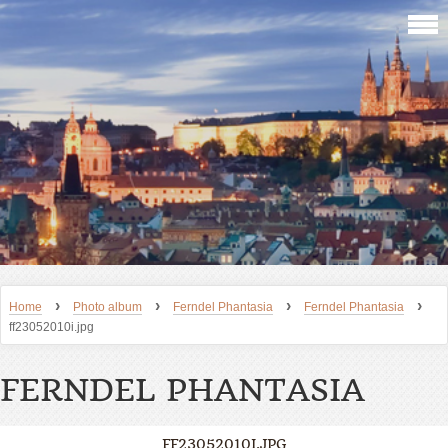
›
›
›
›
Home
Photo album
Ferndel Phantasia
Ferndel Phantasia
ff23052010i.jpg
FERNDEL PHANTASIA
FF23052010I.JPG