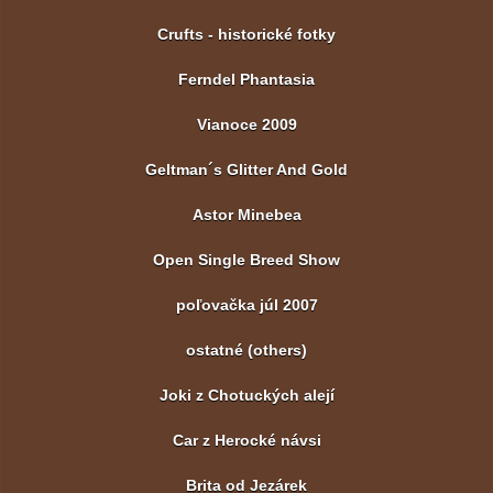
Crufts - historické fotky
Ferndel Phantasia
Vianoce 2009
Geltman´s Glitter And Gold
Astor Minebea
Open Single Breed Show
poľovačka júl 2007
ostatné (others)
Joki z Chotuckých alejí
Car z Herocké návsi
Brita od Jezárek