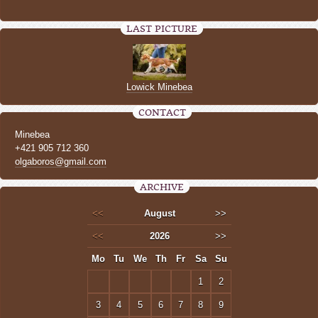
LAST PICTURE
Lowick Minebea
CONTACT
Minebea
+421 905 712 360
olgaboros@gmail.com
ARCHIVE
<<
August
>>
<<
2026
>>
Mo
Tu
We
Th
Fr
Sa
Su
1
2
3
4
5
6
7
8
9