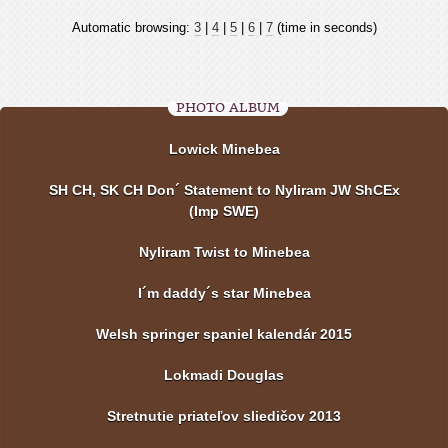
Automatic browsing:
3
|
4
|
5
|
6
|
7
(time in seconds)
PHOTO ALBUM
Lowick Minebea
SH CH, SK CH Don´ Statement to Nyliram JW ShCEx
(Imp SWE)
Nyliram Twist to Minebea
I´m daddy´s star Minebea
Welsh springer spaniel kalendár 2015
Lokmadi Douglas
Stretnutie priateľov sliedičov 2013