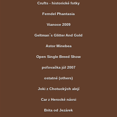
Crufts - historické fotky
Ferndel Phantasia
Vianoce 2009
Geltman´s Glitter And Gold
Astor Minebea
Open Single Breed Show
poľovačka júl 2007
ostatné (others)
Joki z Chotuckých alejí
Car z Herocké návsi
Brita od Jezárek