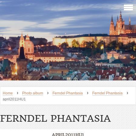
›
›
›
›
Home
Photo album
Ferndel Phantasia
Ferndel Phantasia
april2011HU1
FERNDEL PHANTASIA
APRIL2011HU1