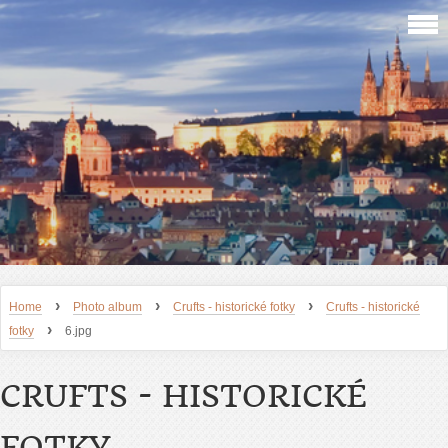
›
›
›
Home
Photo album
Crufts - historické fotky
Crufts - historické
›
fotky
6.jpg
CRUFTS - HISTORICKÉ
FOTKY