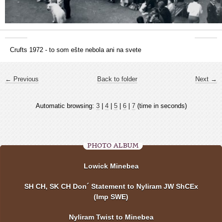
Crufts 1972 - to som ešte nebola ani na svete
← Previous
Back to folder
Next →
Automatic browsing:
3
|
4
|
5
|
6
|
7
(time in seconds)
PHOTO ALBUM
Lowick Minebea
SH CH, SK CH Don´ Statement to Nyliram JW ShCEx
(Imp SWE)
Nyliram Twist to Minebea