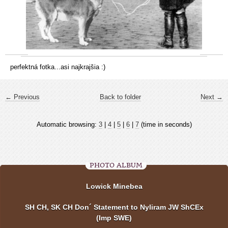
perfektná fotka...asi najkrajšia :)
← Previous
Back to folder
Next →
Automatic browsing:
3
|
4
|
5
|
6
|
7
(time in seconds)
PHOTO ALBUM
Lowick Minebea
SH CH, SK CH Don´ Statement to Nyliram JW ShCEx
(Imp SWE)