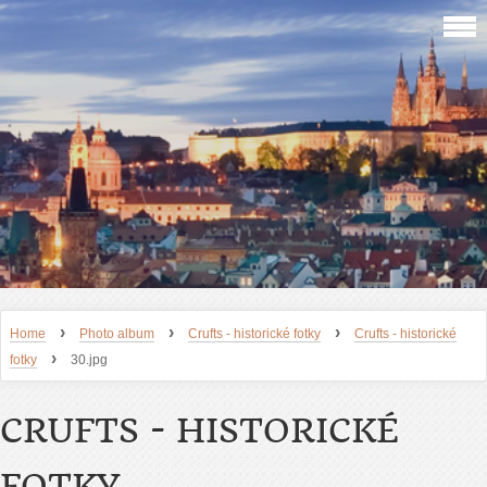
›
›
›
Home
Photo album
Crufts - historické fotky
Crufts - historické
›
fotky
30.jpg
CRUFTS - HISTORICKÉ
FOTKY