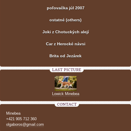
poľovačka júl 2007
ostatné (others)
Joki z Chotuckých alejí
Car z Herocké návsi
Brita od Jezárek
LAST PICTURE
Lowick Minebea
CONTACT
Minebea
+421 905 712 360
olgaboros@gmail.com