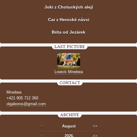
Joki z Chotuckých alejí
Car z Herocké návsi
Brita od Jezárek
LAST PICTURE
Lowick Minebea
CONTACT
Minebea
+421 905 712 360
olgaboros@gmail.com
ARCHIVE
<<
August
>>
<<
2026
>>