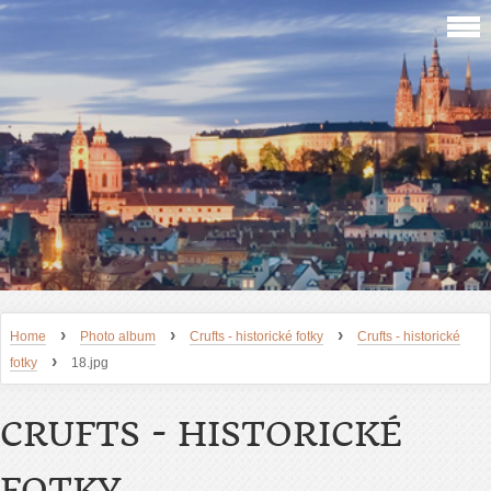
›
›
›
Home
Photo album
Crufts - historické fotky
Crufts - historické
›
fotky
18.jpg
CRUFTS - HISTORICKÉ
FOTKY