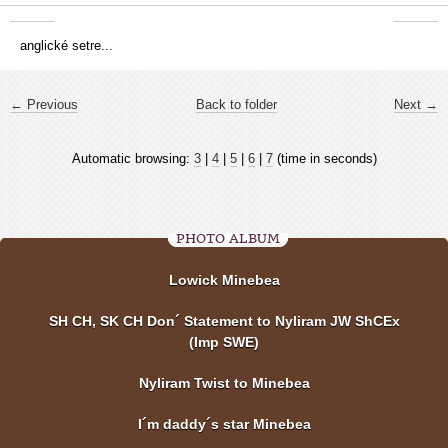
anglické setre...
← Previous
Back to folder
Next →
Automatic browsing:
3
|
4
|
5
|
6
|
7
(time in seconds)
PHOTO ALBUM
Lowick Minebea
SH CH, SK CH Don´ Statement to Nyliram JW ShCEx
(Imp SWE)
Nyliram Twist to Minebea
I´m daddy´s star Minebea