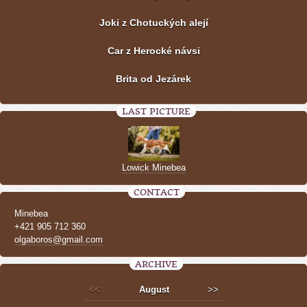
Joki z Chotuckých alejí
Car z Herocké návsi
Brita od Jezárek
LAST PICTURE
Lowick Minebea
CONTACT
Minebea
+421 905 712 360
olgaboros@gmail.com
ARCHIVE
<<
August
>>