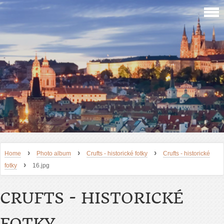
›
›
›
Home
Photo album
Crufts - historické fotky
Crufts - historické
›
fotky
16.jpg
CRUFTS - HISTORICKÉ
FOTKY