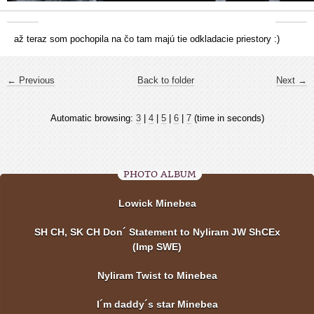
až teraz som pochopila na čo tam majú tie odkladacie priestory :)
← Previous
Back to folder
Next →
Automatic browsing:
3
|
4
|
5
|
6
|
7
(time in seconds)
PHOTO ALBUM
Lowick Minebea
SH CH, SK CH Don´ Statement to Nyliram JW ShCEx
(Imp SWE)
Nyliram Twist to Minebea
I´m daddy´s star Minebea