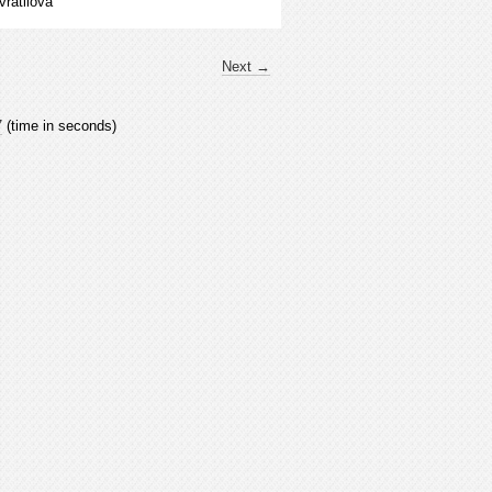
vrátilová
Next →
7
(time in seconds)