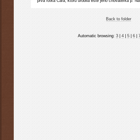
prvá fotka Cara, ktorú urobila ešte jeho chovateľka p. Na
Back to folder
Automatic browsing:
3
|
4
|
5
|
6
|