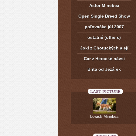
Astor Minebea
Open Single Breed Show
poľovačka júl 2007
ostatné (others)
Joki z Chotuckých alejí
Car z Herocké návsi
Brita od Jezárek
LAST PICTURE
Lowick Minebea