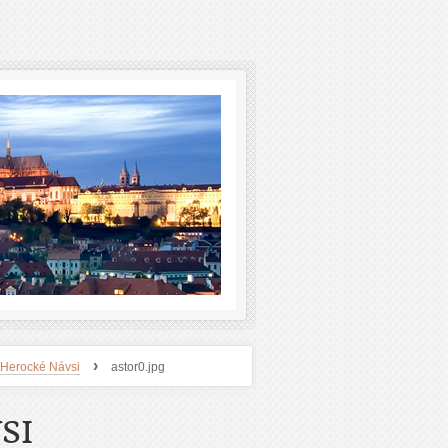
›
 Herocké Návsi
astor0.jpg
SI