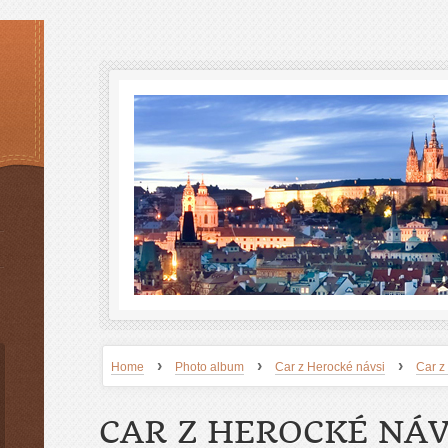
›
›
›
Home
Photo album
Car z Herocké návsi
Car z
CAR Z HEROCKÉ NÁV