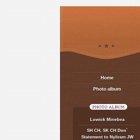
Home
Photo album
PHOTO ALBUM
Lowick Minebea
SH CH, SK CH Don´
Statement to Nyliram JW