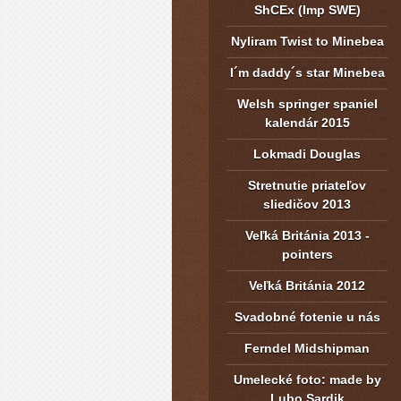
ShCEx (Imp SWE)
Nyliram Twist to Minebea
I´m daddy´s star Minebea
Welsh springer spaniel
kalendár 2015
Lokmadi Douglas
Stretnutie priateľov
sliedičov 2013
Veľká Británia 2013 -
pointers
Veľká Británia 2012
Svadobné fotenie u nás
Ferndel Midshipman
Umelecké foto: made by
Lubo Sardik