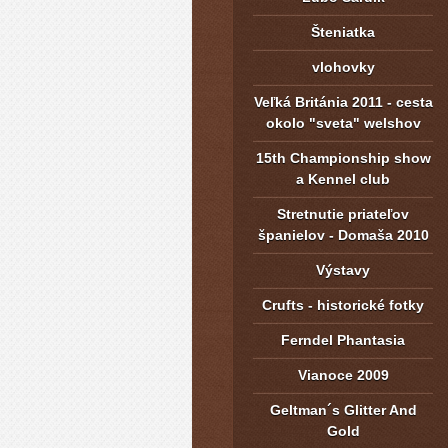
Šteniatka
vlohovky
Veľká Británia 2011 - cesta
okolo "sveta" welshov
15th Championship show
a Kennel club
Stretnutie priateľov
španielov - Domaša 2010
Výstavy
Crufts - historické fotky
Ferndel Phantasia
Vianoce 2009
Geltman´s Glitter And
Gold