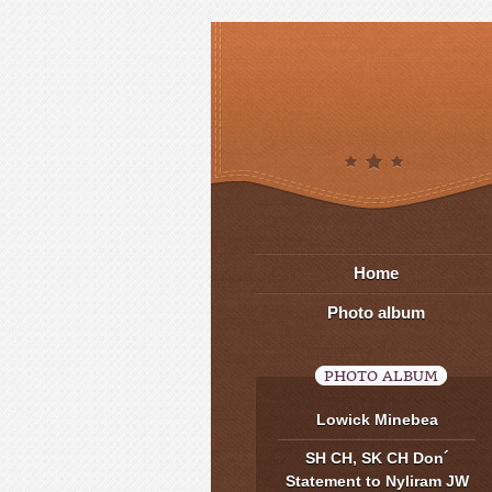
Home
Photo album
PHOTO ALBUM
Lowick Minebea
SH CH, SK CH Don´
Statement to Nyliram JW