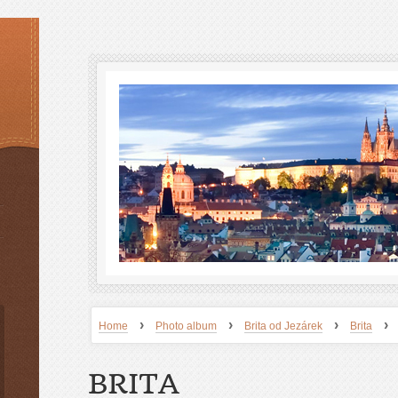
›
›
›
›
Home
Photo album
Brita od Jezárek
Brita
BRITA