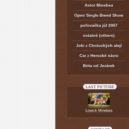
Astor Minebea
Open Single Breed Show
poľovačka júl 2007
ostatné (others)
Joki z Chotuckých alejí
Car z Herocké návsi
Brita od Jezárek
LAST PICTURE
Lowick Minebea