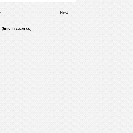
er
Next →
7
(time in seconds)