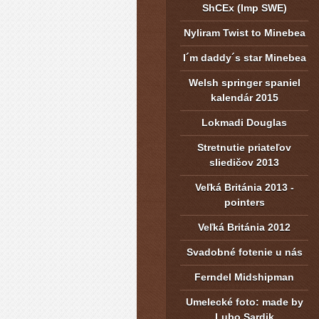
ShCEx (Imp SWE)
Nyliram Twist to Minebea
I´m daddy´s star Minebea
Welsh springer spaniel
kalendár 2015
Lokmadi Douglas
Stretnutie priateľov
sliedičov 2013
Veľká Británia 2013 -
pointers
Veľká Británia 2012
Svadobné fotenie u nás
Ferndel Midshipman
Umelecké foto: made by
Lubo Sardik