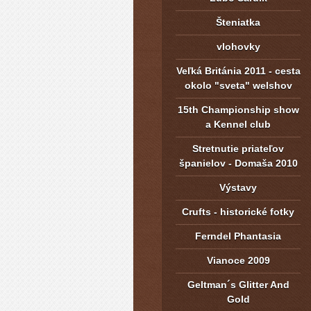
Šteniatka
vlohovky
Veľká Británia 2011 - cesta
okolo "sveta" welshov
15th Championship show
a Kennel club
Stretnutie priateľov
španielov - Domaša 2010
Výstavy
Crufts - historické fotky
Ferndel Phantasia
Vianoce 2009
Geltman´s Glitter And
Gold