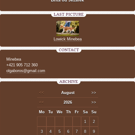
LAST PICTURE
Lowick Minebea
CONTACT
Minebea
+421 905 712 360
olgaboros@gmail.com
ARCHIVE
<<
August
>>
<<
2026
>>
Mo
Tu
We
Th
Fr
Sa
Su
1
2
3
4
5
6
7
8
9