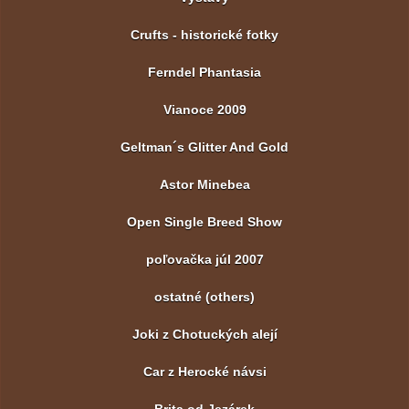
Crufts - historické fotky
Ferndel Phantasia
Vianoce 2009
Geltman´s Glitter And Gold
Astor Minebea
Open Single Breed Show
poľovačka júl 2007
ostatné (others)
Joki z Chotuckých alejí
Car z Herocké návsi
Brita od Jezárek