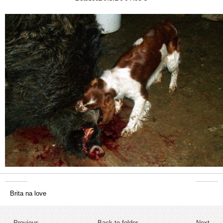
Brita na love
← Previous
Back to folder
Next →