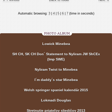
Automatic browsing:
3
|
4
|
5
|
6
|
7
(time in seconds)
PHOTO ALBUM
Lowick Minebea
SH CH, SK CH Don´ Statement to Nyliram JW ShCEx
(Imp SWE)
Nyliram Twist to Minebea
I´m daddy´s star Minebea
Welsh springer spaniel kalendár 2015
Lokmadi Douglas
Stretnutie priateľov sliedičov 2013