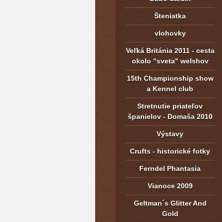
Šteniatka
vlohovky
Veľká Británia 2011 - cesta
okolo "sveta" welshov
15th Championship show
a Kennel club
Stretnutie priateľov
španielov - Domaša 2010
Výstavy
Crufts - historické fotky
Ferndel Phantasia
Vianoce 2009
Geltman´s Glitter And
Gold