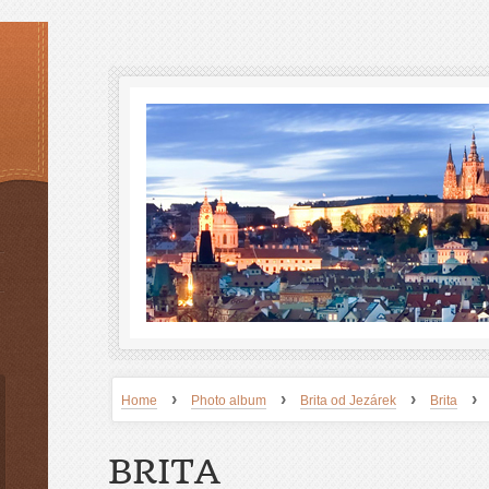
›
›
›
›
Home
Photo album
Brita od Jezárek
Brita
BRITA