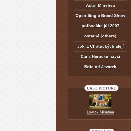
Astor Minebea
Open Single Breed Show
poľovačka júl 2007
ostatné (others)
Joki z Chotuckých alejí
Car z Herocké návsi
Brita od Jezárek
LAST PICTURE
Lowick Minebea