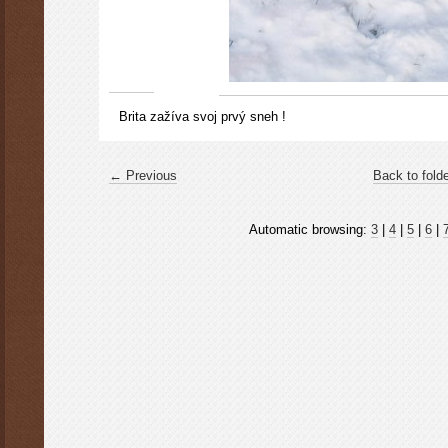
Brita zažíva svoj prvý sneh !
← Previous
Back to fold
Automatic browsing:
3
|
4
|
5
|
6
|