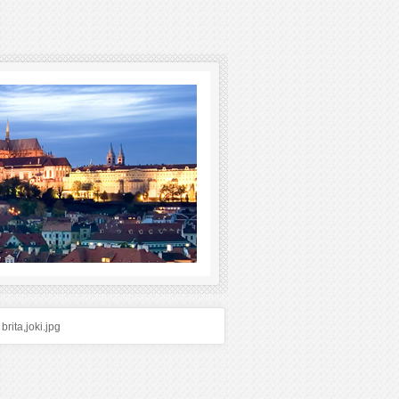
brita,joki.jpg