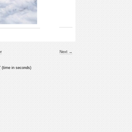
er
Next →
7
(time in seconds)