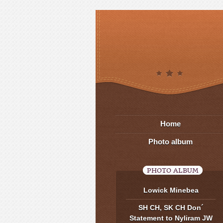
Home
Photo album
PHOTO ALBUM
Lowick Minebea
SH CH, SK CH Don´
Statement to Nyliram JW