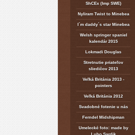
ShCEx (Imp SWE)
Nyliram Twist to Minebea
I´m daddy´s star Minebea
Welsh springer spaniel
kalendár 2015
Lokmadi Douglas
Stretnutie priateľov
sliedičov 2013
Veľká Británia 2013 -
pointers
Veľká Británia 2012
Svadobné fotenie u nás
Ferndel Midshipman
Umelecké foto: made by
Lubo Sardik