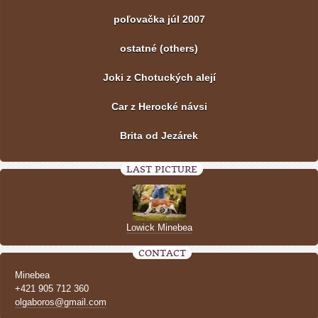
poľovačka júl 2007
ostatné (others)
Joki z Chotuckých alejí
Car z Herocké návsi
Brita od Jezárek
LAST PICTURE
Lowick Minebea
CONTACT
Minebea
+421 905 712 360
olgaboros@gmail.com