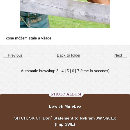
kone môžem stále a všade
← Previous
Back to folder
Next →
Automatic browsing:
3
|
4
|
5
|
6
|
7
(time in seconds)
PHOTO ALBUM
Lowick Minebea
SH CH, SK CH Don´ Statement to Nyliram JW ShCEx
(Imp SWE)