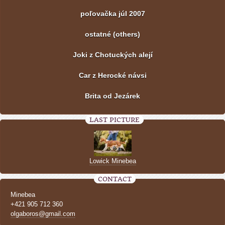
poľovačka júl 2007
ostatné (others)
Joki z Chotuckých alejí
Car z Herocké návsi
Brita od Jezárek
LAST PICTURE
Lowick Minebea
CONTACT
Minebea
+421 905 712 360
olgaboros@gmail.com