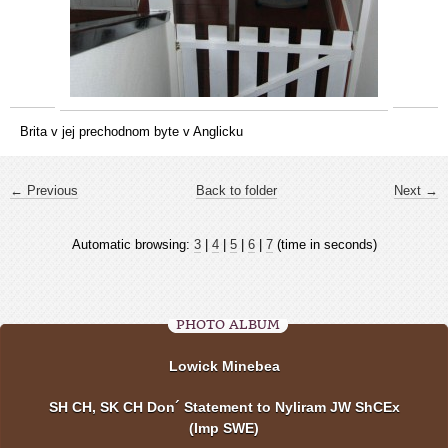
Brita v jej prechodnom byte v Anglicku
← Previous
Back to folder
Next →
Automatic browsing:
3
|
4
|
5
|
6
|
7
(time in seconds)
PHOTO ALBUM
Lowick Minebea
SH CH, SK CH Don´ Statement to Nyliram JW ShCEx
(Imp SWE)