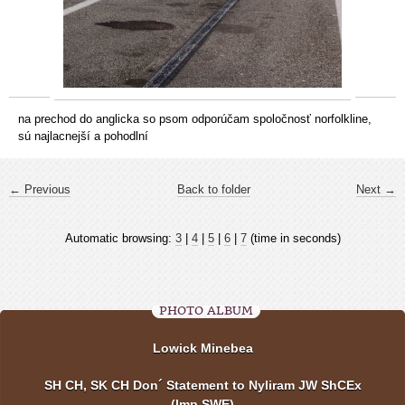
na prechod do anglicka so psom odporúčam spoločnosť norfolkline,
sú najlacnejší a pohodlní
← Previous
Back to folder
Next →
Automatic browsing:
3
|
4
|
5
|
6
|
7
(time in seconds)
PHOTO ALBUM
Lowick Minebea
SH CH, SK CH Don´ Statement to Nyliram JW ShCEx
(Imp SWE)