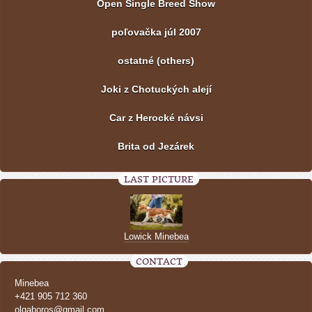
Open Single Breed Show
poľovačka júl 2007
ostatné (others)
Joki z Chotuckých alejí
Car z Herocké návsi
Brita od Jezárek
LAST PICTURE
Lowick Minebea
CONTACT
Minebea
+421 905 712 360
olgaboros@gmail.com