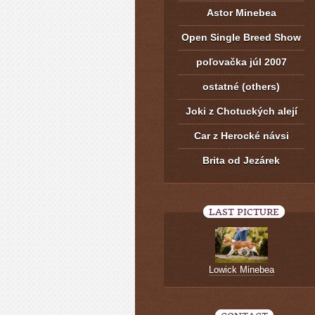
Astor Minebea
Open Single Breed Show
poľovačka júl 2007
ostatné (others)
Joki z Chotuckých alejí
Car z Herocké návsi
Brita od Jezárek
LAST PICTURE
Lowick Minebea