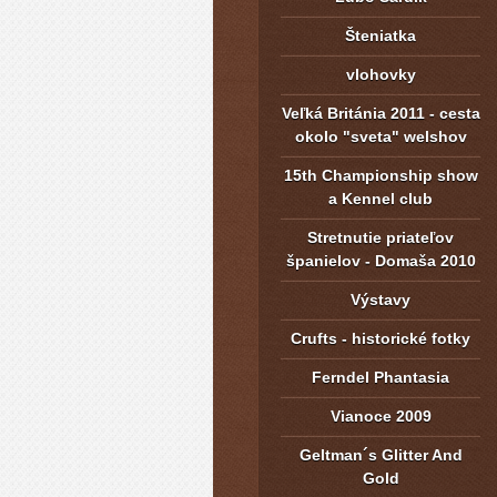
Šteniatka
vlohovky
Veľká Británia 2011 - cesta
okolo "sveta" welshov
15th Championship show
a Kennel club
Stretnutie priateľov
španielov - Domaša 2010
Výstavy
Crufts - historické fotky
Ferndel Phantasia
Vianoce 2009
Geltman´s Glitter And
Gold