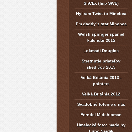
ShCEx (Imp SWE)
Nyliram Twist to Minebea
I´m daddy´s star Minebea
Welsh springer spaniel
kalendár 2015
Lokmadi Douglas
Stretnutie priateľov
sliedičov 2013
Veľká Británia 2013 -
pointers
Veľká Británia 2012
Svadobné fotenie u nás
Ferndel Midshipman
Umelecké foto: made by
Lubo Sardik