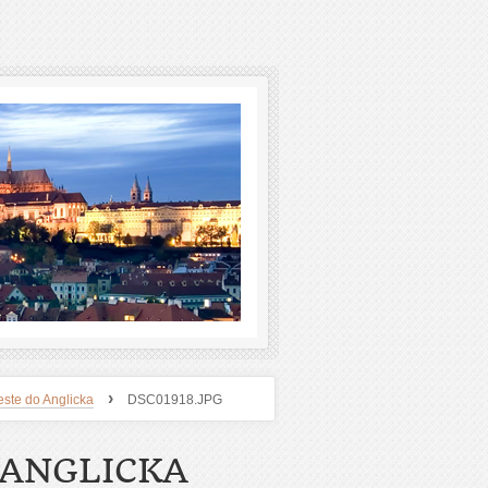
›
este do Anglicka
DSC01918.JPG
 ANGLICKA