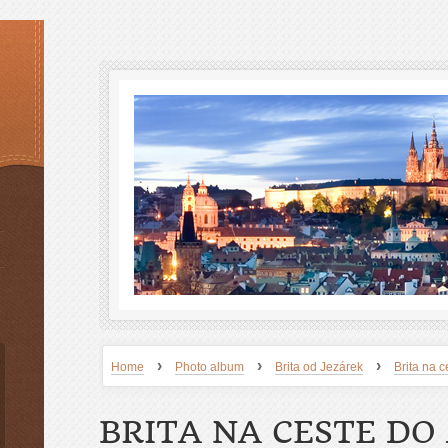
›
›
›
Home
Photo album
Brita od Jezárek
Brita na c
BRITA NA CESTE DO