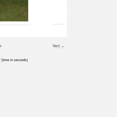
er
Next →
7
(time in seconds)