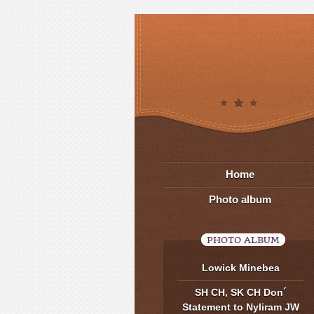
Home
Photo album
PHOTO ALBUM
Lowick Minebea
SH CH, SK CH Don´
Statement to Nyliram JW