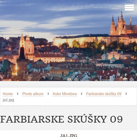
›
›
›
›
Home
Photo album
Astor Minebea
Farbiarske skúšky 09
ja1.jpg
FARBIARSKE SKÚŠKY 09
JA1.JPG