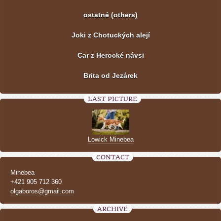
ostatné (others)
Joki z Chotuckých alejí
Car z Herocké návsi
Brita od Jezárek
LAST PICTURE
Lowick Minebea
CONTACT
Minebea
+421 905 712 360
olgaboros@gmail.com
ARCHIVE