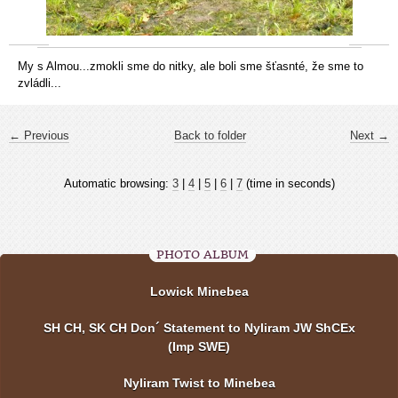
My s Almou...zmokli sme do nitky, ale boli sme šťasnté, že sme to
zvládli...
← Previous
Back to folder
Next →
Automatic browsing:
3
|
4
|
5
|
6
|
7
(time in seconds)
PHOTO ALBUM
Lowick Minebea
SH CH, SK CH Don´ Statement to Nyliram JW ShCEx
(Imp SWE)
Nyliram Twist to Minebea