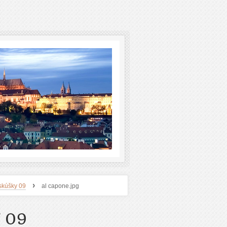
›
skúšky 09
al capone.jpg
 09