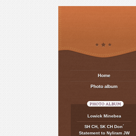
Home
Photo album
PHOTO ALBUM
Lowick Minebea
SH CH, SK CH Don´
Statement to Nyliram JW