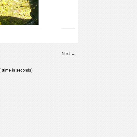
Next →
7
(time in seconds)