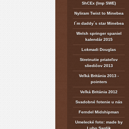
ShCEx (Imp SWE)
Nyliram Twist to Minebea
I´m daddy´s star Minebea
Welsh springer spaniel
kalendár 2015
Lokmadi Douglas
Stretnutie priateľov
sliedičov 2013
Veľká Británia 2013 -
pointers
Veľká Británia 2012
Svadobné fotenie u nás
Ferndel Midshipman
Umelecké foto: made by
Lubo Sardik