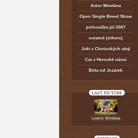
Astor Minebea
Open Single Breed Show
poľovačka júl 2007
ostatné (others)
Joki z Chotuckých alejí
Car z Herocké návsi
Brita od Jezárek
LAST PICTURE
Lowick Minebea