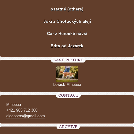
ostatné (others)
Joki z Chotuckých alejí
Car z Herocké návsi
Brita od Jezárek
LAST PICTURE
Lowick Minebea
CONTACT
Minebea
+421 905 712 360
olgaboros@gmail.com
ARCHIVE