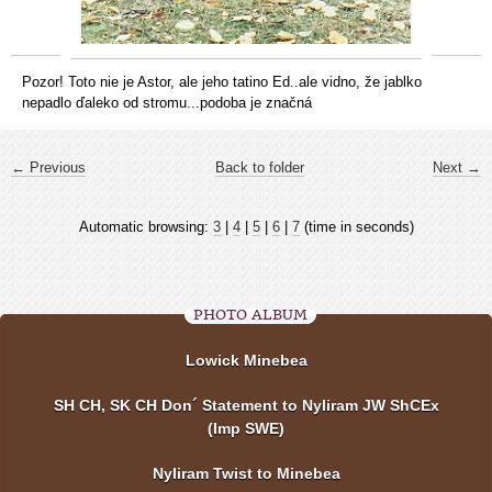
Pozor! Toto nie je Astor, ale jeho tatino Ed..ale vidno, že jablko
nepadlo ďaleko od stromu...podoba je značná
← Previous
Back to folder
Next →
Automatic browsing:
3
|
4
|
5
|
6
|
7
(time in seconds)
PHOTO ALBUM
Lowick Minebea
SH CH, SK CH Don´ Statement to Nyliram JW ShCEx
(Imp SWE)
Nyliram Twist to Minebea