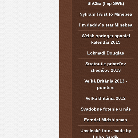
ShCEx (Imp SWE)
Nyliram Twist to Minebea
I´m daddy´s star Minebea
Welsh springer spaniel
kalendár 2015
Lokmadi Douglas
Stretnutie priateľov
sliedičov 2013
Veľká Británia 2013 -
pointers
Veľká Británia 2012
Svadobné fotenie u nás
Ferndel Midshipman
Umelecké foto: made by
Lubo Sardik