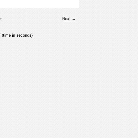
er
Next →
7
(time in seconds)