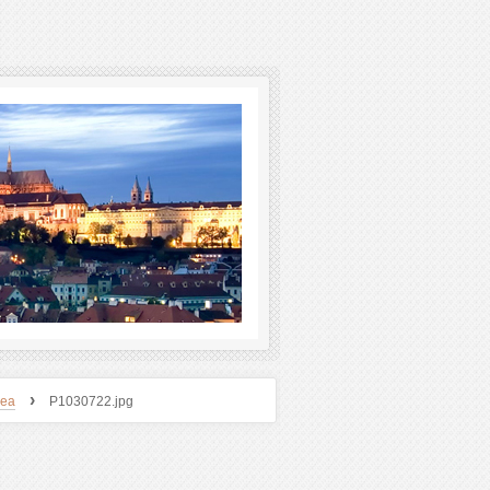
›
bea
P1030722.jpg