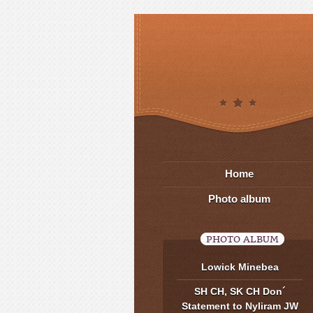
Home
Photo album
PHOTO ALBUM
Lowick Minebea
SH CH, SK CH Don´
Statement to Nyliram JW