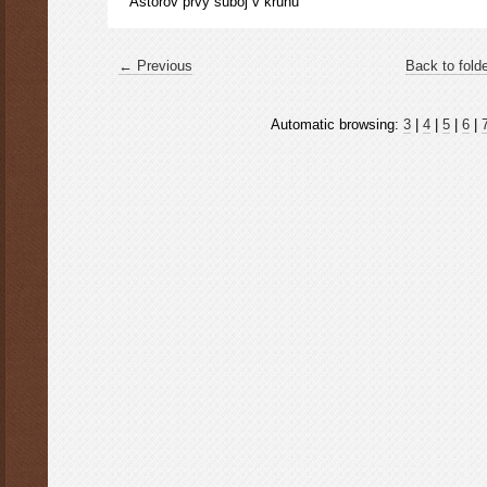
Astorov prvý súboj v kruhu
← Previous
Back to fold
Automatic browsing:
3
|
4
|
5
|
6
|