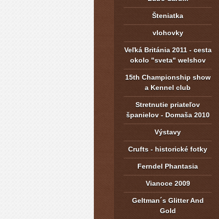
Šteniatka
vlohovky
Veľká Británia 2011 - cesta
okolo "sveta" welshov
15th Championship show
a Kennel club
Stretnutie priateľov
španielov - Domaša 2010
Výstavy
Crufts - historické fotky
Ferndel Phantasia
Vianoce 2009
Geltman´s Glitter And
Gold