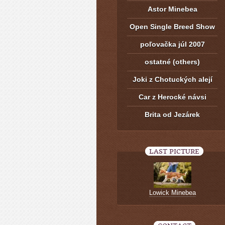
Astor Minebea
Open Single Breed Show
poľovačka júl 2007
ostatné (others)
Joki z Chotuckých alejí
Car z Herocké návsi
Brita od Jezárek
LAST PICTURE
Lowick Minebea