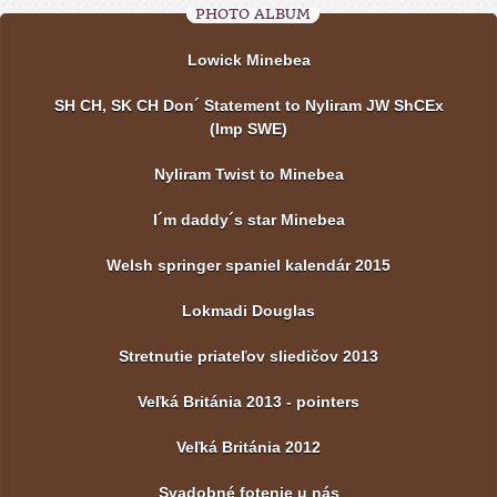
PHOTO ALBUM
Lowick Minebea
SH CH, SK CH Don´ Statement to Nyliram JW ShCEx
(Imp SWE)
Nyliram Twist to Minebea
I´m daddy´s star Minebea
Welsh springer spaniel kalendár 2015
Lokmadi Douglas
Stretnutie priateľov sliedičov 2013
Veľká Británia 2013 - pointers
Veľká Británia 2012
Svadobné fotenie u nás