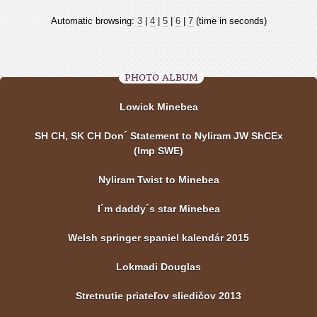
Automatic browsing:
3
|
4
|
5
|
6
|
7
(time in seconds)
PHOTO ALBUM
Lowick Minebea
SH CH, SK CH Don´ Statement to Nyliram JW ShCEx
(Imp SWE)
Nyliram Twist to Minebea
I´m daddy´s star Minebea
Welsh springer spaniel kalendár 2015
Lokmadi Douglas
Stretnutie priateľov sliedičov 2013