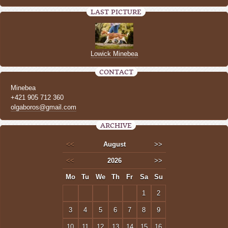
LAST PICTURE
Lowick Minebea
CONTACT
Minebea
+421 905 712 360
olgaboros@gmail.com
ARCHIVE
<<
August
>>
<<
2026
>>
Mo
Tu
We
Th
Fr
Sa
Su
1
2
3
4
5
6
7
8
9
10
11
12
13
14
15
16