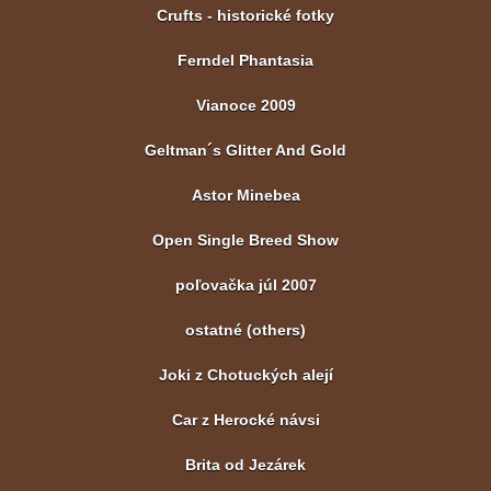
Crufts - historické fotky
Ferndel Phantasia
Vianoce 2009
Geltman´s Glitter And Gold
Astor Minebea
Open Single Breed Show
poľovačka júl 2007
ostatné (others)
Joki z Chotuckých alejí
Car z Herocké návsi
Brita od Jezárek