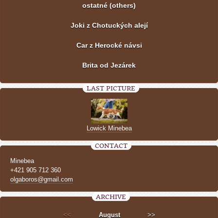
ostatné (others)
Joki z Chotuckých alejí
Car z Herocké návsi
Brita od Jezárek
LAST PICTURE
Lowick Minebea
CONTACT
Minebea
+421 905 712 360
olgaboros@gmail.com
ARCHIVE
<<
August
>>