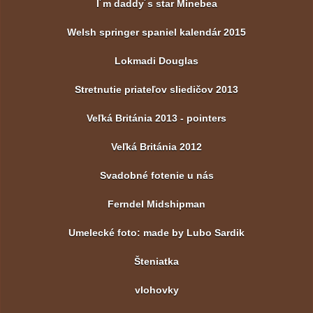
I´m daddy´s star Minebea
Welsh springer spaniel kalendár 2015
Lokmadi Douglas
Stretnutie priateľov sliedičov 2013
Veľká Británia 2013 - pointers
Veľká Británia 2012
Svadobné fotenie u nás
Ferndel Midshipman
Umelecké foto: made by Lubo Sardik
Šteniatka
vlohovky