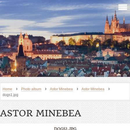
›
›
›
›
Home
Photo album
Astor Minebea
Astor Minebea
dogs1.jpg
ASTOR MINEBEA
DOGS1.JPG