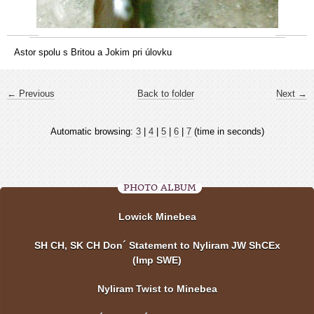
Astor spolu s Britou a Jokim pri úlovku
← Previous
Back to folder
Next →
Automatic browsing:
3
|
4
|
5
|
6
|
7
(time in seconds)
PHOTO ALBUM
Lowick Minebea
SH CH, SK CH Don´ Statement to Nyliram JW ShCEx
(Imp SWE)
Nyliram Twist to Minebea