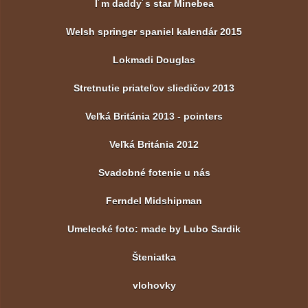
I´m daddy´s star Minebea
Welsh springer spaniel kalendár 2015
Lokmadi Douglas
Stretnutie priateľov sliedičov 2013
Veľká Británia 2013 - pointers
Veľká Británia 2012
Svadobné fotenie u nás
Ferndel Midshipman
Umelecké foto: made by Lubo Sardik
Šteniatka
vlohovky