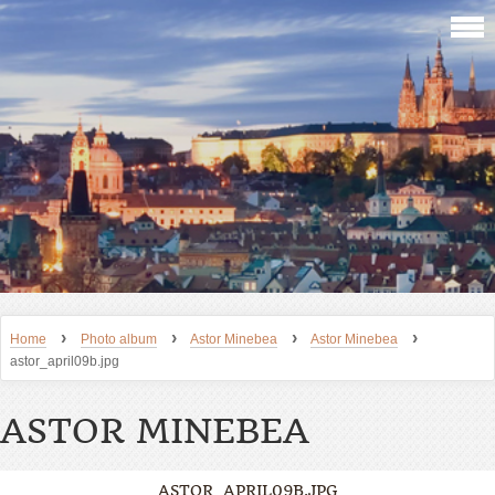
›
›
›
›
Home
Photo album
Astor Minebea
Astor Minebea
astor_april09b.jpg
ASTOR MINEBEA
ASTOR_APRIL09B.JPG