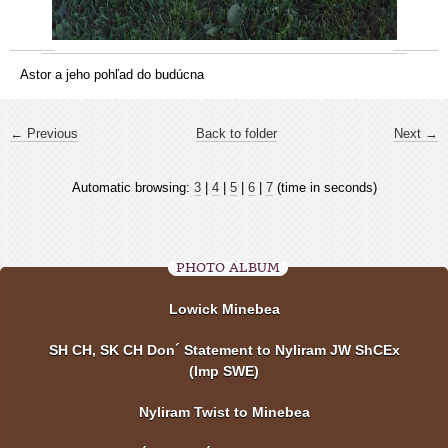
Astor a jeho pohľad do budúcna
← Previous
Back to folder
Next →
Automatic browsing:
3
|
4
|
5
|
6
|
7
(time in seconds)
PHOTO ALBUM
Lowick Minebea
SH CH, SK CH Don´ Statement to Nyliram JW ShCEx
(Imp SWE)
Nyliram Twist to Minebea