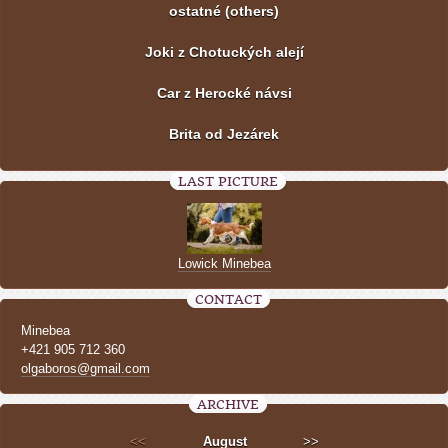
ostatné (others)
Joki z Chotuckých alejí
Car z Herocké návsi
Brita od Jezárek
LAST PICTURE
Lowick Minebea
CONTACT
Minebea
+421 905 712 360
olgaboros@gmail.com
ARCHIVE
<<
August
>>