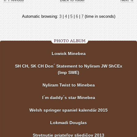
Automatic browsing:
3
|
4
|
5
|
6
|
7
(time in seconds)
PHOTO ALBUM
Lowick Minebea
SH CH, SK CH Don´ Statement to Nyliram JW ShCEx
(Imp SWE)
Nyliram Twist to Minebea
I´m daddy´s star Minebea
Welsh springer spaniel kalendár 2015
Lokmadi Douglas
Stretnutie priateľov sliedičov 2013