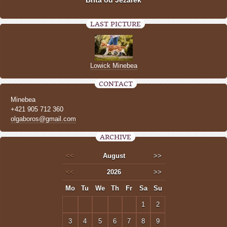
Brita od Jezárek
LAST PICTURE
Lowick Minebea
CONTACT
Minebea
+421 905 712 360
olgaboros@gmail.com
ARCHIVE
<<
August
>>
<<
2026
>>
Mo
Tu
We
Th
Fr
Sa
Su
1
2
3
4
5
6
7
8
9