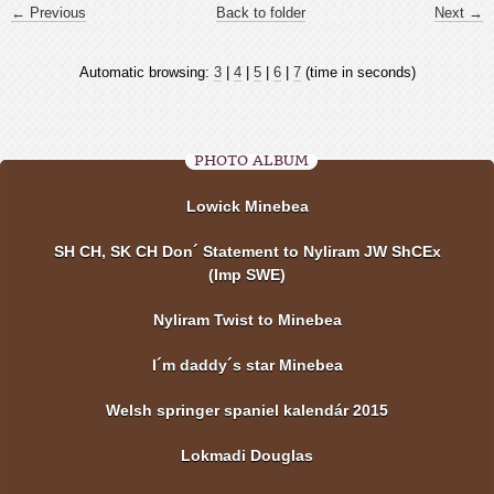
← Previous
Back to folder
Next →
Automatic browsing:
3
|
4
|
5
|
6
|
7
(time in seconds)
PHOTO ALBUM
Lowick Minebea
SH CH, SK CH Don´ Statement to Nyliram JW ShCEx
(Imp SWE)
Nyliram Twist to Minebea
I´m daddy´s star Minebea
Welsh springer spaniel kalendár 2015
Lokmadi Douglas