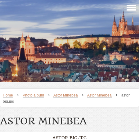
›
›
›
›
Home
Photo album
Astor Minebea
Astor Minebea
astor
big.jpg
ASTOR MINEBEA
ASTOR BIG.JPG