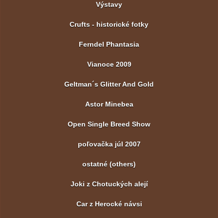
Výstavy
Crufts - historické fotky
Ferndel Phantasia
Vianoce 2009
Geltman´s Glitter And Gold
Astor Minebea
Open Single Breed Show
poľovačka júl 2007
ostatné (others)
Joki z Chotuckých alejí
Car z Herocké návsi