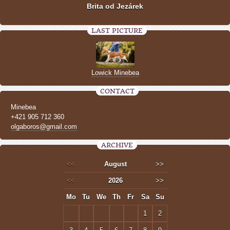
Brita od Jezárek
LAST PICTURE
Lowick Minebea
CONTACT
Minebea
+421 905 712 360
olgaboros@gmail.com
ARCHIVE
<<
August
>>
<<
2026
>>
Mo
Tu
We
Th
Fr
Sa
Su
1
2