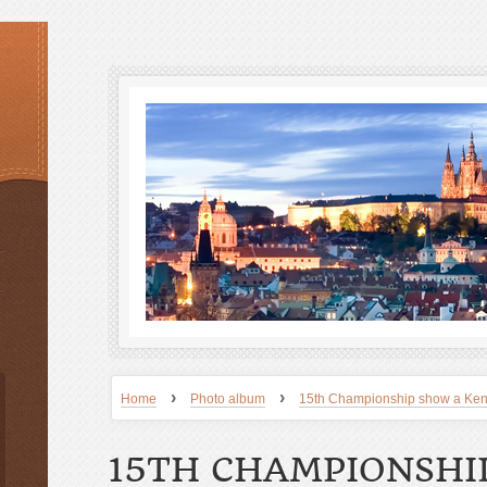
›
›
Home
Photo album
15th Championship show a Ken
15TH CHAMPIONSHI