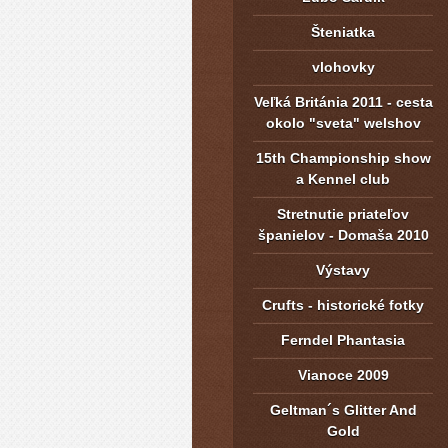
Šteniatka
vlohovky
Veľká Británia 2011 - cesta
okolo "sveta" welshov
15th Championship show
a Kennel club
Stretnutie priateľov
španielov - Domaša 2010
Výstavy
Crufts - historické fotky
Ferndel Phantasia
Vianoce 2009
Geltman´s Glitter And
Gold