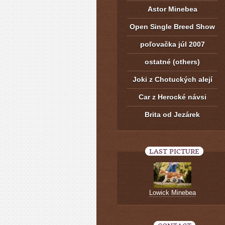
Astor Minebea
Open Single Breed Show
poľovačka júl 2007
ostatné (others)
Joki z Chotuckých alejí
Car z Herocké návsi
Brita od Jezárek
LAST PICTURE
Lowick Minebea