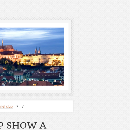
›
nel club
7
P SHOW A