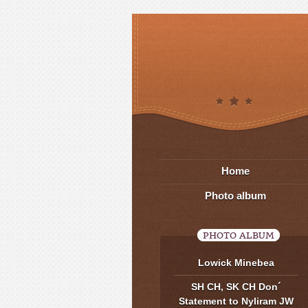
Home
Photo album
PHOTO ALBUM
Lowick Minebea
SH CH, SK CH Don´
Statement to Nyliram JW