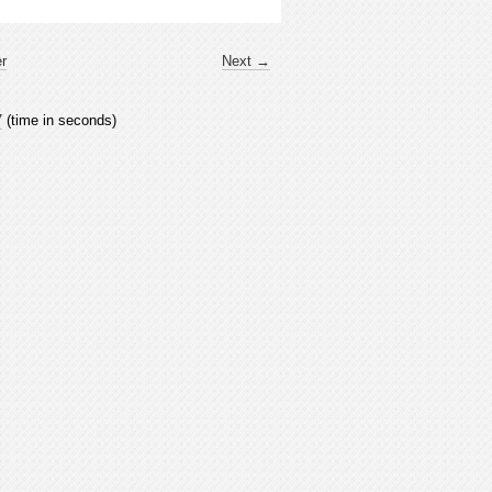
er
Next →
7
(time in seconds)