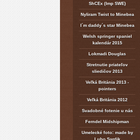
ShCEx (Imp SWE)
Nyliram Twist to Minebea
I´m daddy´s star Minebea
Welsh springer spaniel
kalendár 2015
Lokmadi Douglas
Stretnutie priateľov
sliedičov 2013
Veľká Británia 2013 -
pointers
Veľká Británia 2012
Svadobné fotenie u nás
Ferndel Midshipman
Umelecké foto: made by
Lubo Sardik