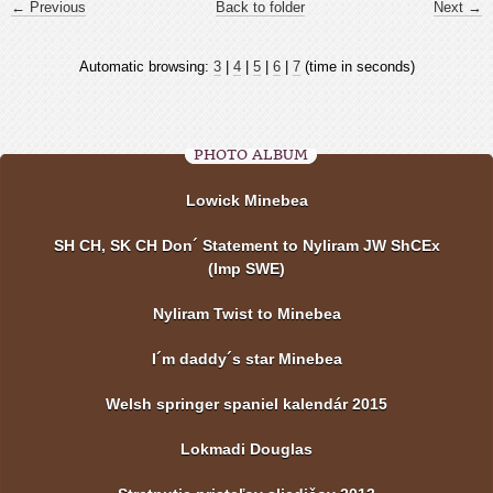
← Previous
Back to folder
Next →
Automatic browsing:
3
|
4
|
5
|
6
|
7
(time in seconds)
PHOTO ALBUM
Lowick Minebea
SH CH, SK CH Don´ Statement to Nyliram JW ShCEx
(Imp SWE)
Nyliram Twist to Minebea
I´m daddy´s star Minebea
Welsh springer spaniel kalendár 2015
Lokmadi Douglas