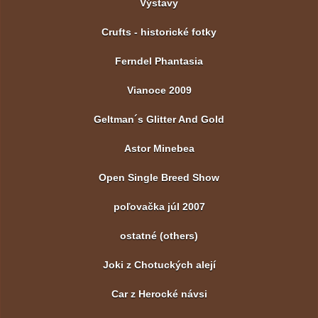
Výstavy
Crufts - historické fotky
Ferndel Phantasia
Vianoce 2009
Geltman´s Glitter And Gold
Astor Minebea
Open Single Breed Show
poľovačka júl 2007
ostatné (others)
Joki z Chotuckých alejí
Car z Herocké návsi