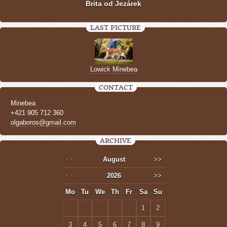
Brita od Jezárek
LAST PICTURE
Lowick Minebea
CONTACT
Minebea
+421 905 712 360
olgaboros@gmail.com
ARCHIVE
<<
August
>>
<<
2026
>>
Mo
Tu
We
Th
Fr
Sa
Su
1
2
3
4
5
6
7
8
9