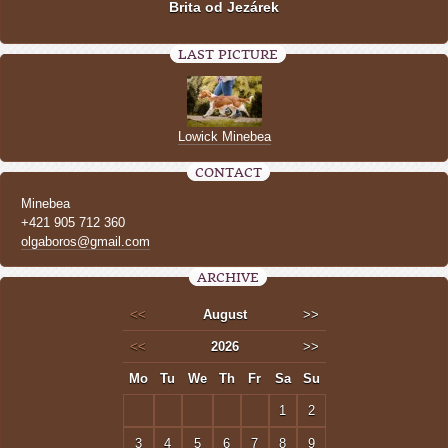
Brita od Jezárek
LAST PICTURE
Lowick Minebea
CONTACT
Minebea
+421 905 712 360
olgaboros@gmail.com
ARCHIVE
<<
August
>>
<<
2026
>>
Mo
Tu
We
Th
Fr
Sa
Su
1
2
3
4
5
6
7
8
9