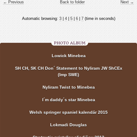
← Previous
Back to folder
Next →
Automatic browsing:
3
|
4
|
5
|
6
|
7
(time in seconds)
PHOTO ALBUM
Lowick Minebea
SH CH, SK CH Don´ Statement to Nyliram JW ShCEx
(Imp SWE)
Nyliram Twist to Minebea
I´m daddy´s star Minebea
Welsh springer spaniel kalendár 2015
Lokmadi Douglas