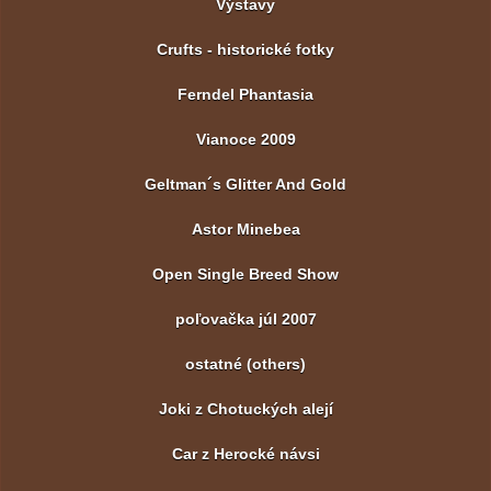
Výstavy
Crufts - historické fotky
Ferndel Phantasia
Vianoce 2009
Geltman´s Glitter And Gold
Astor Minebea
Open Single Breed Show
poľovačka júl 2007
ostatné (others)
Joki z Chotuckých alejí
Car z Herocké návsi