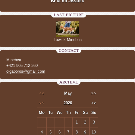
Brita od Jezárek
LAST PICTURE
Lowick Minebea
CONTACT
Minebea
+421 905 712 360
olgaboros@gmail.com
ARCHIVE
<<
May
>>
<<
2026
>>
Mo
Tu
We
Th
Fr
Sa
Su
1
2
3
4
5
6
7
8
9
10