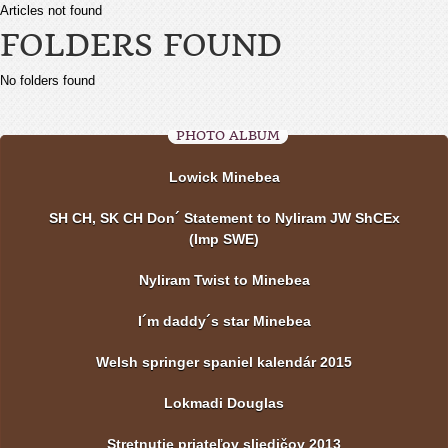
Articles not found
FOLDERS FOUND
No folders found
PHOTO ALBUM
Lowick Minebea
SH CH, SK CH Don´ Statement to Nyliram JW ShCEx
(Imp SWE)
Nyliram Twist to Minebea
I´m daddy´s star Minebea
Welsh springer spaniel kalendár 2015
Lokmadi Douglas
Stretnutie priateľov sliedičov 2013